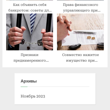
Как объявить себя
Права финансового
банкротом: советы для
управляющего при
физических лиц
банкротстве физических
лиц: обязанности,
полномочия, роль
Признаки
Совместно нажитое
преднамеренного
имущество при
банкротства
банкротстве
физического лица: что
физического лица:
стоит знать
основные аспекты и
Архивы
последствия
Ноябрь 2023