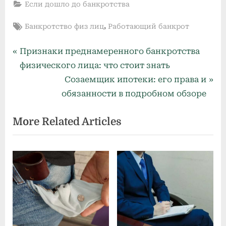
Если дошло до банкротства
Tags:
,
Банкротство физ лиц
Работающий банкрот
Навигация
P
Признаки преднамеренного банкротства
r
физического лица: что стоит знать
по
e
N
Созаемщик ипотеки: его права и
записям
v
e
обязанности в подробном обзоре
i
x
More Related Articles
o
t
u
P
s
o
P
s
o
t
s
:
t
: