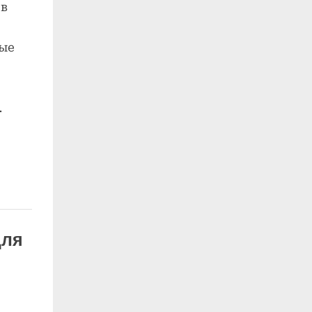
 в
ые
…
для