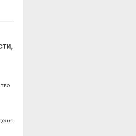
сти,
ство
дены