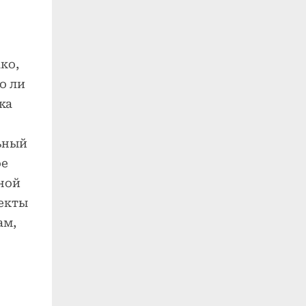
ко,
о ли
ка
ьный
ое
ной
пекты
ам,