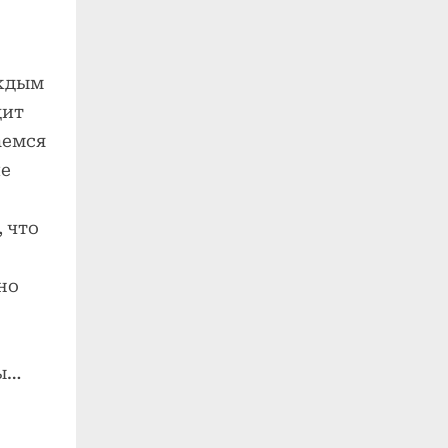
аждым
дит
аемся
ие
 что
но
мы…