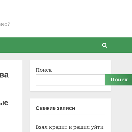
нет?
Toggle
search
form
Поиск
ва
Поиск
ные
Свежие записи
Взял кредит и решил уйти