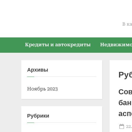
Skip
to
content
В к
Кредиты и автокредиты
Недвижимос
Архивы
Ру
Ноябрь 2023
Сов
бан
асп
Рубрики
Po
22