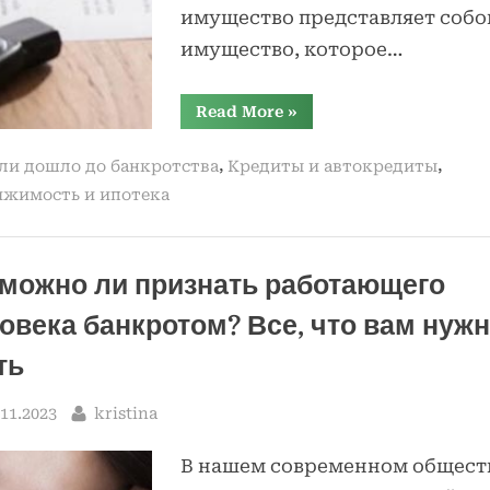
имущество представляет собо
имущество, которое…
“Совместно
Read More
»
нажитое
имущество
при
,
,
ли дошло до банкротства
Кредиты и автокредиты
банкротстве
физического
жимость и ипотека
лица:
основные
аспекты
и
последствия”
можно ли признать работающего
овека банкротом? Все, что вам нуж
ть
sted
By
.11.2023
kristina
В нашем современном общест