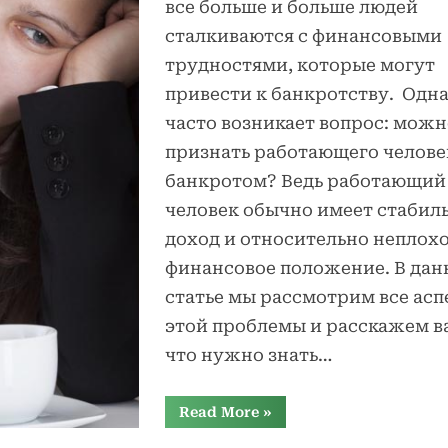
все больше и больше людей
сталкиваются с финансовыми
трудностями, которые могут
привести к банкротству. Одна
часто возникает вопрос: можн
признать работающего челове
банкротом? Ведь работающий
человек обычно имеет стабил
доход и относительно неплох
финансовое положение. В дан
статье мы рассмотрим все ас
этой проблемы и расскажем в
что нужно знать…
“Возможно
Read More
»
ли
признать