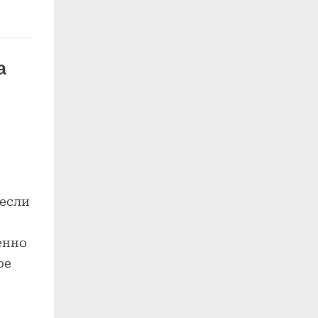
а
 если
енно
ое