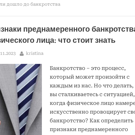
работающего
ли дошло до банкротства
человека
банкротом?
Все,
что
вам
нужно
знаки преднамеренного банкротств
знать”
ического лица: что стоит знать
sted
By
.11.2023
kristina
Банкротство – это процесс,
который может произойти с
каждым из нас. Но что делать,
вы сталкиваетесь с ситуацией,
когда физическое лицо намер
искусственно провоцирует св
банкротство? Как определить
признаки преднамеренного