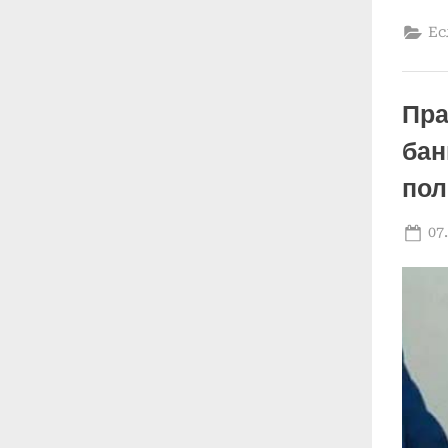
Ес
Пра
бан
пол
Po
07
on