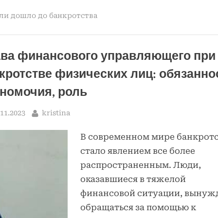
себя
банкротом:
ли дошло до банкротства
советы
для
физических
лиц”
ва финансового управляющего при
кротстве физических лиц: обязанно
номочия, роль
sted
By
.11.2023
kristina
В современном мире банкрот
стало явлением все более
распространенным. Люди,
оказавшиеся в тяжелой
финансовой ситуации, вынуж
обращаться за помощью к