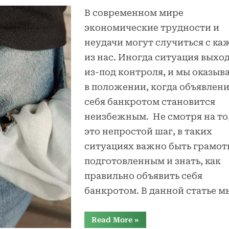
В современном мире
экономические трудности и
неудачи могут случиться с к
из нас. Иногда ситуация выхо
из-под контроля, и мы оказыв
в положении, когда объявлен
себя банкротом становится
неизбежным. Не смотря на то,
это непростой шаг, в таких
ситуациях важно быть грамот
подготовленным и знать, как
правильно объявить себя
банкротом. В данной статье 
“Как
Read More
»
объявить