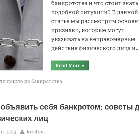
банкротства и что стоит знать
подобной ситуации? В данной
статье мы рассмотрим основн
признаки, которые могут
указывать на неправомерные
действия физического лица и
“Признаки
Read More
»
преднамеренного
банкротства
физического
ли дошло до банкротства
лица:
что
стоит
знать”
 объявить себя банкротом: советы 
ических лиц
sted
By
.11.2023
kristina