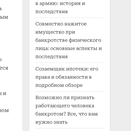
в армию: история и
а
последствия
ным
Совместно нажитое
имущество при
банкротстве физического
лица: основные аспекты и
последствия
о
тся
Созаемщик ипотеки: его
права и обязанности в
подробном обзоре
ы и
Возможно ли признать
работающего человека
вом
банкротом? Все, что вам
нужно знать